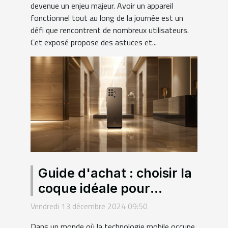
devenue un enjeu majeur. Avoir un appareil
fonctionnel tout au long de la journée est un
défi que rencontrent de nombreux utilisateurs.
Cet exposé propose des astuces et...
Guide d'achat : choisir la
coque idéale pour
smartphones haut de
Vendredi 13 décembre 2024 09:50
gamme
Dans un monde où la technologie mobile occupe