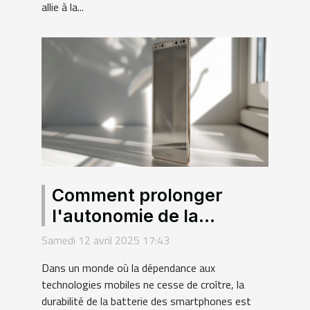
allie à la...
Comment prolonger
l'autonomie de la
batterie sur les
Samedi 12 avril 2025 17:43
smartphones Android les
Dans un monde où la dépendance aux
plus récents
technologies mobiles ne cesse de croître, la
durabilité de la batterie des smartphones est