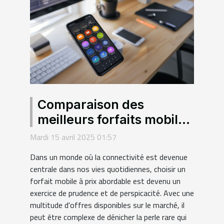
Comparaison des
meilleurs forfaits mobiles
à petit prix en France
Mardi 15 avril 2025 01:57
pour 2023
Dans un monde où la connectivité est devenue
centrale dans nos vies quotidiennes, choisir un
forfait mobile à prix abordable est devenu un
exercice de prudence et de perspicacité. Avec une
multitude d'offres disponibles sur le marché, il
peut être complexe de dénicher la perle rare qui