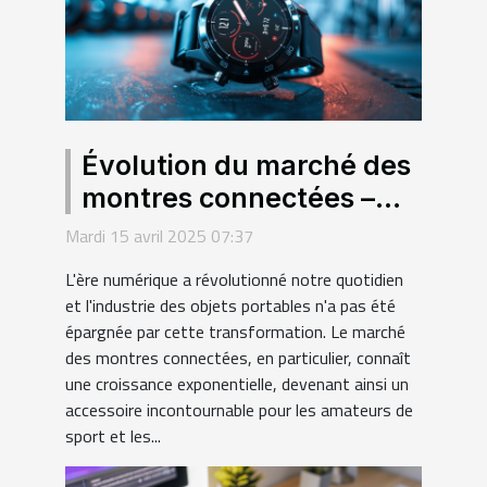
Évolution du marché des
montres connectées –
Quels modèles privilégier
Mardi 15 avril 2025 07:37
pour sport et santé
L'ère numérique a révolutionné notre quotidien
et l'industrie des objets portables n'a pas été
épargnée par cette transformation. Le marché
des montres connectées, en particulier, connaît
une croissance exponentielle, devenant ainsi un
accessoire incontournable pour les amateurs de
sport et les...