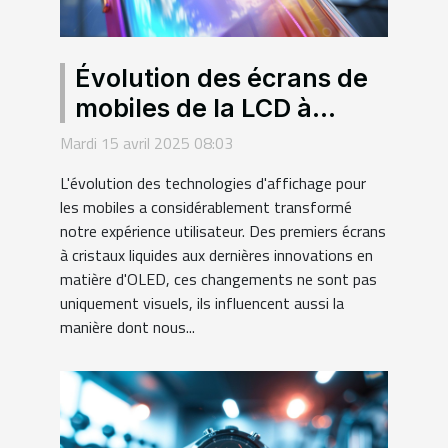
Évolution des écrans de
mobiles de la LCD à
l'OLED les nouveautés
Mardi 15 avril 2025 08:03
qui changent l'usage
L'évolution des technologies d'affichage pour
les mobiles a considérablement transformé
notre expérience utilisateur. Des premiers écrans
à cristaux liquides aux dernières innovations en
matière d'OLED, ces changements ne sont pas
uniquement visuels, ils influencent aussi la
manière dont nous...