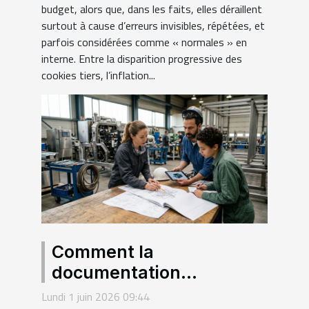
budget, alors que, dans les faits, elles déraillent
surtout à cause d’erreurs invisibles, répétées, et
parfois considérées comme « normales » en
interne. Entre la disparition progressive des
cookies tiers, l’inflation...
Comment la
documentation
technique façonne la
Lundi 1 juin 2026 09:44