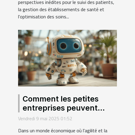
perspectives inédites pour le suivi des patients,
la gestion des établissements de santé et
l'optimisation des soins...
Comment les petites
entreprises peuvent
bénéficier de
Vendredi 9 mai 2025 01:52
l'automatisation par
Dans un monde économique où l'agilité et la
chatbot