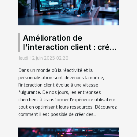
Amélioration de
l'interaction client : créer
des chatbots intelligents
Jeudi 12 juin 2025 02:28
sans programmer
Dans un monde où la réactivité et la
personnalisation sont devenues la norme,
l'interaction client évolue à une vitesse
fulgurante. De nos jours, les entreprises
cherchent à transformer l'expérience utilisateur
tout en optimisant leurs ressources. Découvrez
comment il est possible de créer des...