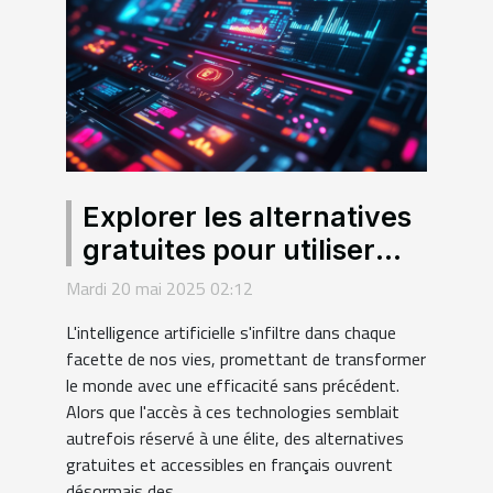
Explorer les alternatives
gratuites pour utiliser
l'intelligence artificielle
Mardi 20 mai 2025 02:12
en français
L'intelligence artificielle s'infiltre dans chaque
facette de nos vies, promettant de transformer
le monde avec une efficacité sans précédent.
Alors que l'accès à ces technologies semblait
autrefois réservé à une élite, des alternatives
gratuites et accessibles en français ouvrent
désormais des...