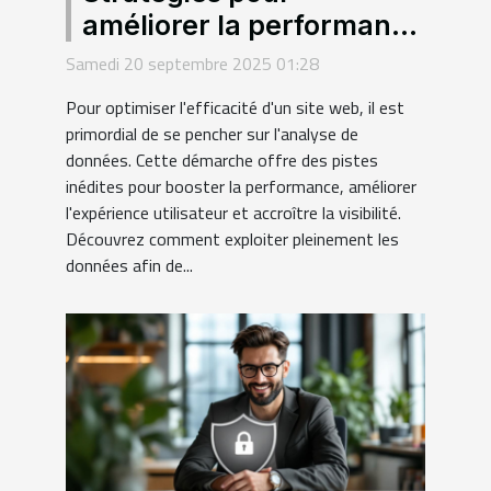
améliorer la performance
de votre site grâce à
Samedi 20 septembre 2025 01:28
l'analyse de données
Pour optimiser l'efficacité d'un site web, il est
primordial de se pencher sur l'analyse de
données. Cette démarche offre des pistes
inédites pour booster la performance, améliorer
l'expérience utilisateur et accroître la visibilité.
Découvrez comment exploiter pleinement les
données afin de...