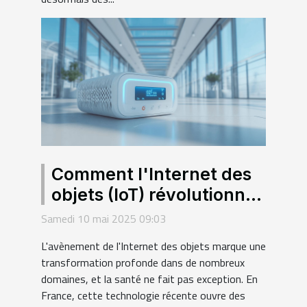
Comment l'Internet des
objets (IoT) révolutionne
le secteur de la santé en
Samedi 10 mai 2025 09:03
France
L'avènement de l'Internet des objets marque une
transformation profonde dans de nombreux
domaines, et la santé ne fait pas exception. En
France, cette technologie récente ouvre des