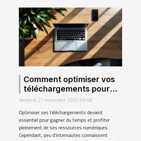
Comment optimiser vos
téléchargements pour
une efficacité maximale ?
Vendredi 21 novembre 2025 09:48
Optimiser ses téléchargements devient
essentiel pour gagner du temps et profiter
pleinement de ses ressources numériques.
Cependant, peu d’internautes connaissent