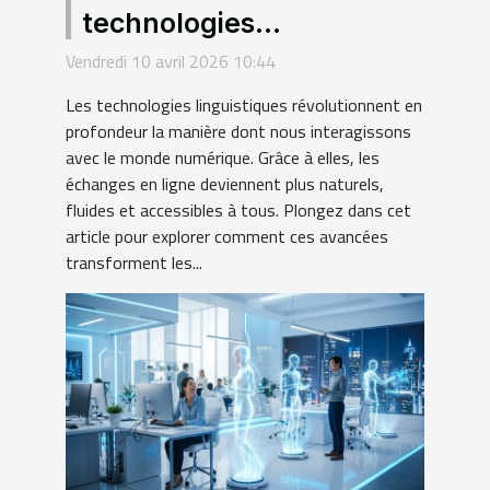
technologies
linguistiques
Vendredi 10 avril 2026 10:44
transforment-elles
Les technologies linguistiques révolutionnent en
l'interaction numérique ?
profondeur la manière dont nous interagissons
avec le monde numérique. Grâce à elles, les
échanges en ligne deviennent plus naturels,
fluides et accessibles à tous. Plongez dans cet
article pour explorer comment ces avancées
transforment les...