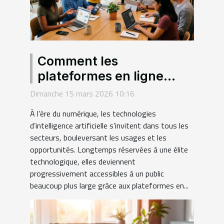
Comment les
plateformes en ligne
démocratisent-elles
Dimanche 15 mars 2026 10:16
l'accès aux technologies
À l’ère du numérique, les technologies
d'IA ?
d’intelligence artificielle s’invitent dans tous les
secteurs, bouleversant les usages et les
opportunités. Longtemps réservées à une élite
technologique, elles deviennent
progressivement accessibles à un public
beaucoup plus large grâce aux plateformes en...