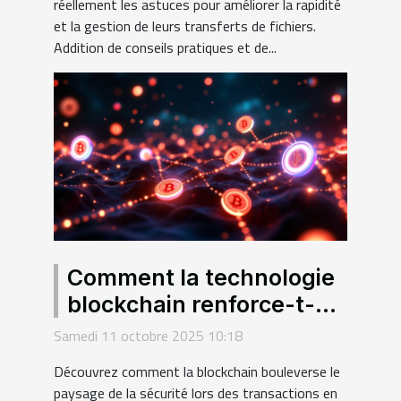
réellement les astuces pour améliorer la rapidité
et la gestion de leurs transferts de fichiers.
Addition de conseils pratiques et de...
Comment la technologie
blockchain renforce-t-
elle la sécurité des
Samedi 11 octobre 2025 10:18
transactions en ligne ?
Découvrez comment la blockchain bouleverse le
paysage de la sécurité lors des transactions en