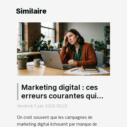
Similaire
Marketing digital : ces
erreurs courantes qui
sabotent vos campagnes
Vendredi 5 juin 2026 00:20
sans que vous le sachiez
On croit souvent que les campagnes de
marketing digital échouent par manque de