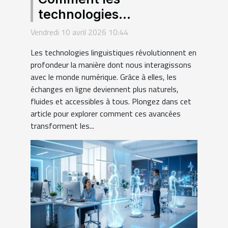
technologies
linguistiques
Vendredi 10 avril 2026 10:44
transforment-elles
Les technologies linguistiques révolutionnent en
l'interaction numérique ?
profondeur la manière dont nous interagissons
avec le monde numérique. Grâce à elles, les
échanges en ligne deviennent plus naturels,
fluides et accessibles à tous. Plongez dans cet
article pour explorer comment ces avancées
transforment les...