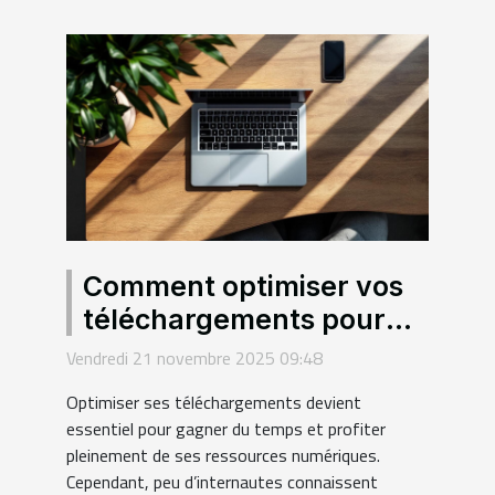
Comment optimiser vos
téléchargements pour
une efficacité maximale ?
Vendredi 21 novembre 2025 09:48
Optimiser ses téléchargements devient
essentiel pour gagner du temps et profiter
pleinement de ses ressources numériques.
Cependant, peu d’internautes connaissent