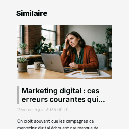
Similaire
Marketing digital : ces
erreurs courantes qui
sabotent vos campagnes
Vendredi 5 juin 2026 00:20
sans que vous le sachiez
On croit souvent que les campagnes de
marketing digital échouent par manque de