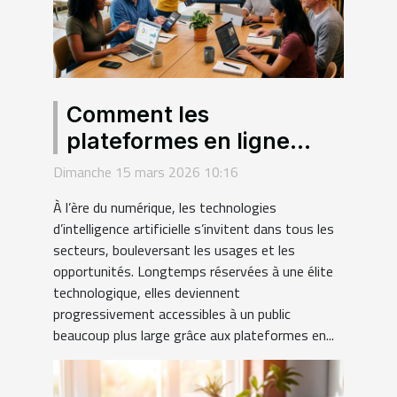
Comment les
plateformes en ligne
démocratisent-elles
Dimanche 15 mars 2026 10:16
l'accès aux technologies
À l’ère du numérique, les technologies
d'IA ?
d’intelligence artificielle s’invitent dans tous les
secteurs, bouleversant les usages et les
opportunités. Longtemps réservées à une élite
technologique, elles deviennent
progressivement accessibles à un public
beaucoup plus large grâce aux plateformes en...