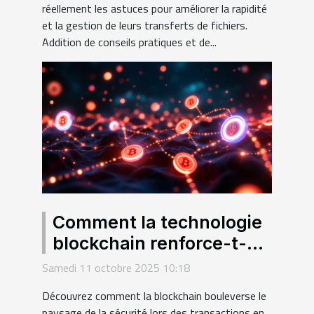
réellement les astuces pour améliorer la rapidité
et la gestion de leurs transferts de fichiers.
Addition de conseils pratiques et de...
Comment la technologie
blockchain renforce-t-
elle la sécurité des
Samedi 11 octobre 2025 10:18
transactions en ligne ?
Découvrez comment la blockchain bouleverse le
paysage de la sécurité lors des transactions en