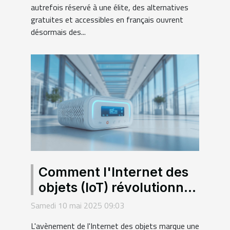
autrefois réservé à une élite, des alternatives
gratuites et accessibles en français ouvrent
désormais des...
Comment l'Internet des
objets (IoT) révolutionne
le secteur de la santé en
Samedi 10 mai 2025 09:03
France
L'avènement de l'Internet des objets marque une