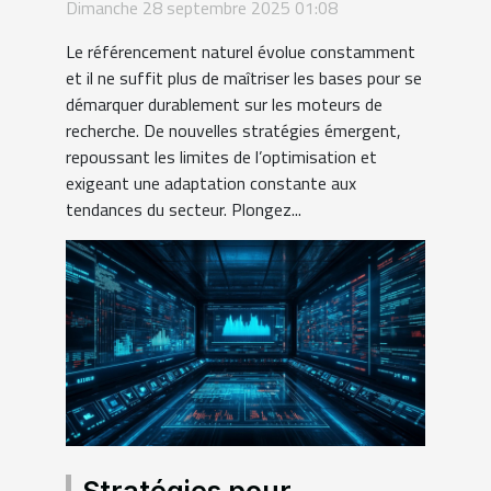
durable : au-delà des
Dimanche 28 septembre 2025 01:08
bases
Le référencement naturel évolue constamment
et il ne suffit plus de maîtriser les bases pour se
démarquer durablement sur les moteurs de
recherche. De nouvelles stratégies émergent,
repoussant les limites de l’optimisation et
exigeant une adaptation constante aux
tendances du secteur. Plongez...
Stratégies pour