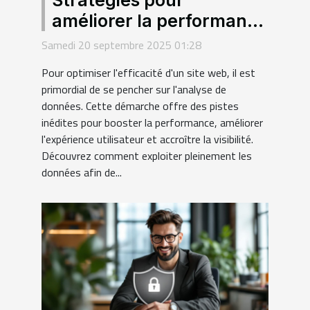
améliorer la performance
de votre site grâce à
Samedi 20 septembre 2025 01:28
l'analyse de données
Pour optimiser l'efficacité d'un site web, il est
primordial de se pencher sur l'analyse de
données. Cette démarche offre des pistes
inédites pour booster la performance, améliorer
l'expérience utilisateur et accroître la visibilité.
Découvrez comment exploiter pleinement les
données afin de...