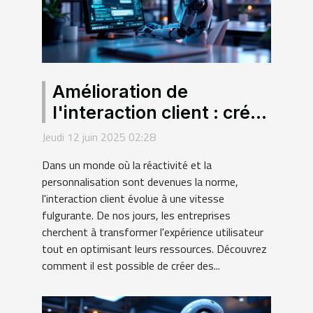
Amélioration de
l'interaction client : créer
des chatbots intelligents
Jeudi 12 juin 2025 02:28
sans programmer
Dans un monde où la réactivité et la
personnalisation sont devenues la norme,
l'interaction client évolue à une vitesse
fulgurante. De nos jours, les entreprises
cherchent à transformer l'expérience utilisateur
tout en optimisant leurs ressources. Découvrez
comment il est possible de créer des...