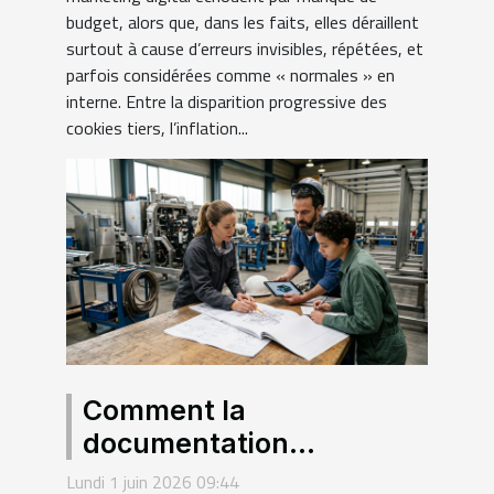
budget, alors que, dans les faits, elles déraillent
surtout à cause d’erreurs invisibles, répétées, et
parfois considérées comme « normales » en
interne. Entre la disparition progressive des
cookies tiers, l’inflation...
Comment la
documentation
technique façonne la
Lundi 1 juin 2026 09:44