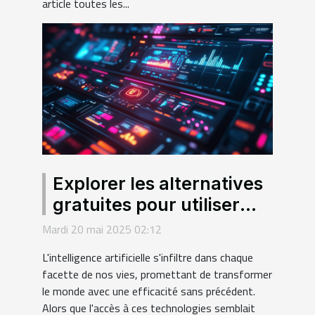
article toutes les...
Explorer les alternatives
gratuites pour utiliser
l'intelligence artificielle
Mardi 20 mai 2025 02:12
en français
L'intelligence artificielle s'infiltre dans chaque
facette de nos vies, promettant de transformer
le monde avec une efficacité sans précédent.
Alors que l'accès à ces technologies semblait