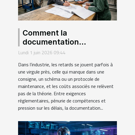
Comment la
documentation
technique façonne la
Lundi 1 juin 2026 09:44
réussite des projets
Dans l’industrie, les retards se jouent parfois à
industriels
une virgule près, celle qui manque dans une
consigne, un schéma ou un protocole de
maintenance, et les coûts associés ne relèvent
pas de la théorie. Entre exigences
réglementaires, pénurie de compétences et
pression sur les délais, la documentation...