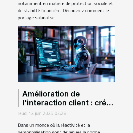
notamment en matière de protection sociale et
de stabilité financière. Découvrez comment le
portage salarial se...
Amélioration de
l'interaction client : créer
des chatbots intelligents
Jeudi 12 juin 2025 02:28
sans programmer
Dans un monde où la réactivité et la
personnalisation sont devenues la norme,