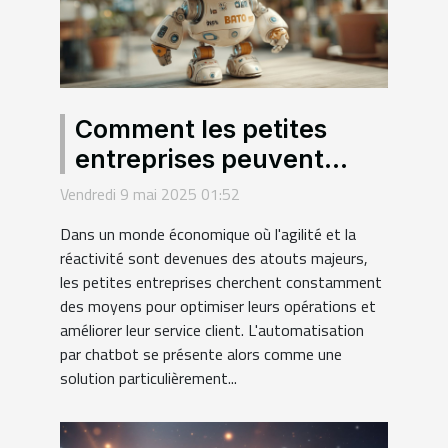
Comment les petites
entreprises peuvent
bénéficier de
Vendredi 9 mai 2025 01:52
l'automatisation par
Dans un monde économique où l'agilité et la
chatbot
réactivité sont devenues des atouts majeurs,
les petites entreprises cherchent constamment
des moyens pour optimiser leurs opérations et
améliorer leur service client. L'automatisation
par chatbot se présente alors comme une
solution particulièrement...