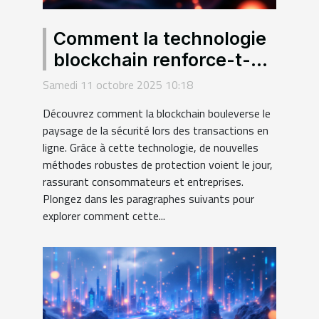
Comment la technologie
blockchain renforce-t-
elle la sécurité des
Samedi 11 octobre 2025 10:18
transactions en ligne ?
Découvrez comment la blockchain bouleverse le
paysage de la sécurité lors des transactions en
ligne. Grâce à cette technologie, de nouvelles
méthodes robustes de protection voient le jour,
rassurant consommateurs et entreprises.
Plongez dans les paragraphes suivants pour
explorer comment cette...