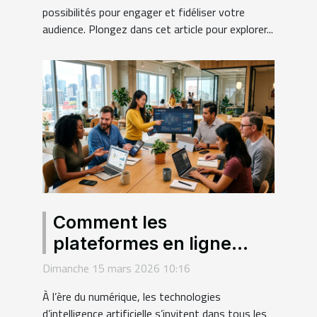
possibilités pour engager et fidéliser votre
audience. Plongez dans cet article pour explorer...
Comment les
plateformes en ligne
démocratisent-elles
Dimanche 15 mars 2026 10:16
l'accès aux technologies
À l’ère du numérique, les technologies
d'IA ?
d’intelligence artificielle s’invitent dans tous les