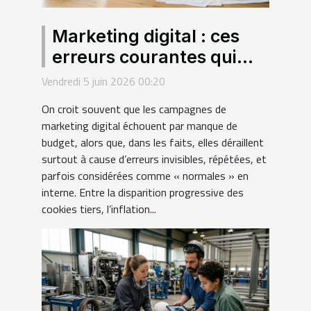
Marketing digital : ces
erreurs courantes qui
sabotent vos campagnes
Vendredi 5 juin 2026 00:20
sans que vous le sachiez
On croit souvent que les campagnes de
marketing digital échouent par manque de
budget, alors que, dans les faits, elles déraillent
surtout à cause d’erreurs invisibles, répétées, et
parfois considérées comme « normales » en
interne. Entre la disparition progressive des
cookies tiers, l’inflation...