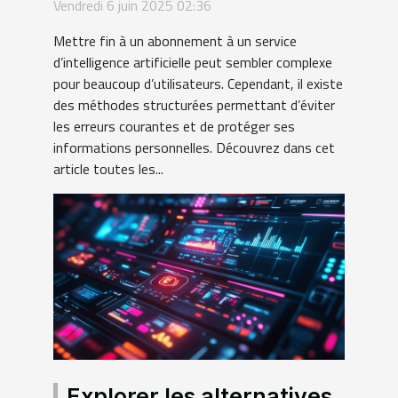
d'intelligence artificielle
Vendredi 6 juin 2025 02:36
sous abonnement
Mettre fin à un abonnement à un service
d’intelligence artificielle peut sembler complexe
pour beaucoup d’utilisateurs. Cependant, il existe
des méthodes structurées permettant d’éviter
les erreurs courantes et de protéger ses
informations personnelles. Découvrez dans cet
article toutes les...
Explorer les alternatives