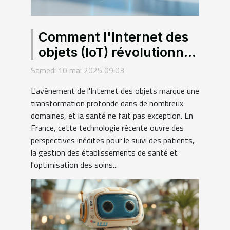
Comment l'Internet des
objets (IoT) révolutionne
le secteur de la santé en
Samedi 10 mai 2025 09:03
France
L'avènement de l'Internet des objets marque une
transformation profonde dans de nombreux
domaines, et la santé ne fait pas exception. En
France, cette technologie récente ouvre des
perspectives inédites pour le suivi des patients,
la gestion des établissements de santé et
l'optimisation des soins...