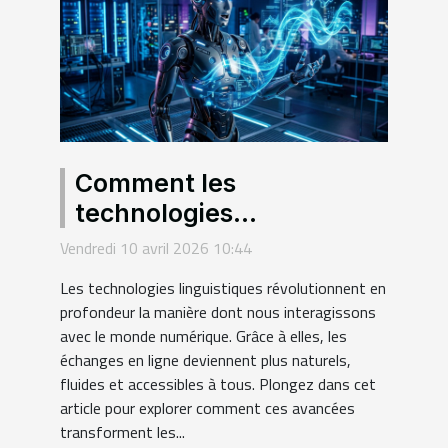
Comment les
technologies
linguistiques
Vendredi 10 avril 2026 10:44
transforment-elles
Les technologies linguistiques révolutionnent en
l'interaction numérique ?
profondeur la manière dont nous interagissons
avec le monde numérique. Grâce à elles, les
échanges en ligne deviennent plus naturels,
fluides et accessibles à tous. Plongez dans cet
article pour explorer comment ces avancées
transforment les...