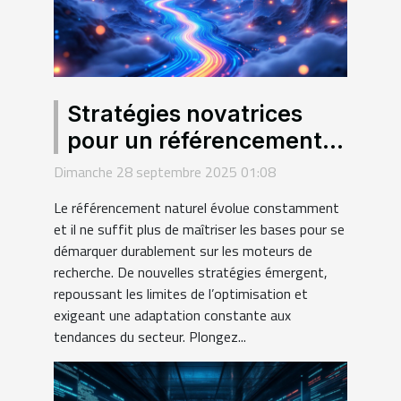
Stratégies novatrices
pour un référencement
durable : au-delà des
Dimanche 28 septembre 2025 01:08
bases
Le référencement naturel évolue constamment
et il ne suffit plus de maîtriser les bases pour se
démarquer durablement sur les moteurs de
recherche. De nouvelles stratégies émergent,
repoussant les limites de l’optimisation et
exigeant une adaptation constante aux
tendances du secteur. Plongez...