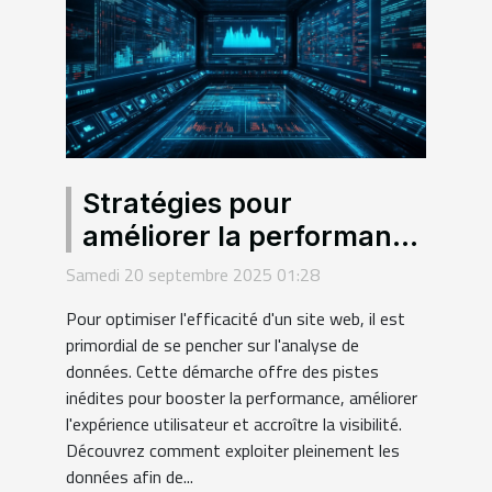
Stratégies pour
améliorer la performance
de votre site grâce à
Samedi 20 septembre 2025 01:28
l'analyse de données
Pour optimiser l'efficacité d'un site web, il est
primordial de se pencher sur l'analyse de
données. Cette démarche offre des pistes
inédites pour booster la performance, améliorer
l'expérience utilisateur et accroître la visibilité.
Découvrez comment exploiter pleinement les
données afin de...