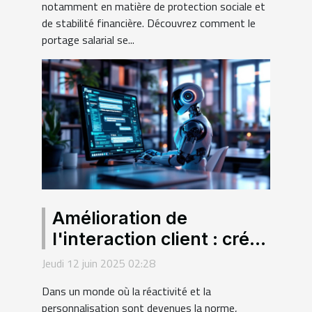
notamment en matière de protection sociale et
de stabilité financière. Découvrez comment le
portage salarial se...
Amélioration de
l'interaction client : créer
des chatbots intelligents
Jeudi 12 juin 2025 02:28
sans programmer
Dans un monde où la réactivité et la
personnalisation sont devenues la norme,