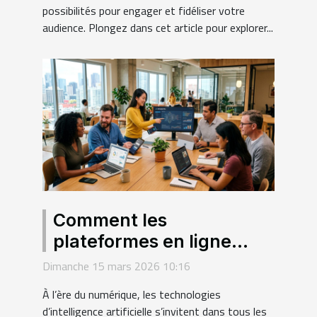
possibilités pour engager et fidéliser votre
audience. Plongez dans cet article pour explorer...
Comment les
plateformes en ligne
démocratisent-elles
Dimanche 15 mars 2026 10:16
l'accès aux technologies
À l’ère du numérique, les technologies
d'IA ?
d’intelligence artificielle s’invitent dans tous les