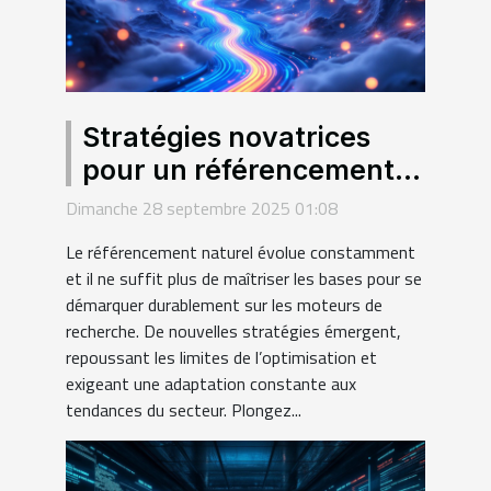
Stratégies novatrices
pour un référencement
durable : au-delà des
Dimanche 28 septembre 2025 01:08
bases
Le référencement naturel évolue constamment
et il ne suffit plus de maîtriser les bases pour se
démarquer durablement sur les moteurs de
recherche. De nouvelles stratégies émergent,
repoussant les limites de l’optimisation et
exigeant une adaptation constante aux
tendances du secteur. Plongez...