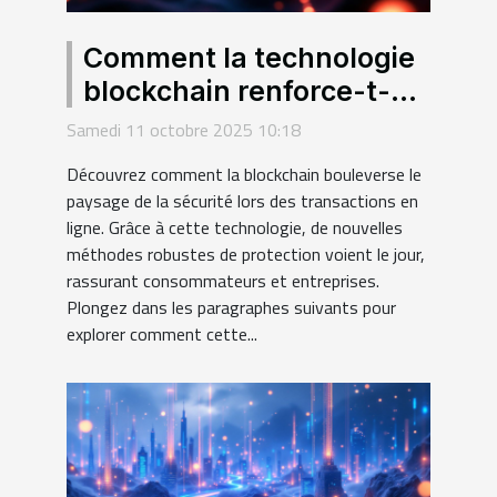
Comment la technologie
blockchain renforce-t-
elle la sécurité des
Samedi 11 octobre 2025 10:18
transactions en ligne ?
Découvrez comment la blockchain bouleverse le
paysage de la sécurité lors des transactions en
ligne. Grâce à cette technologie, de nouvelles
méthodes robustes de protection voient le jour,
rassurant consommateurs et entreprises.
Plongez dans les paragraphes suivants pour
explorer comment cette...