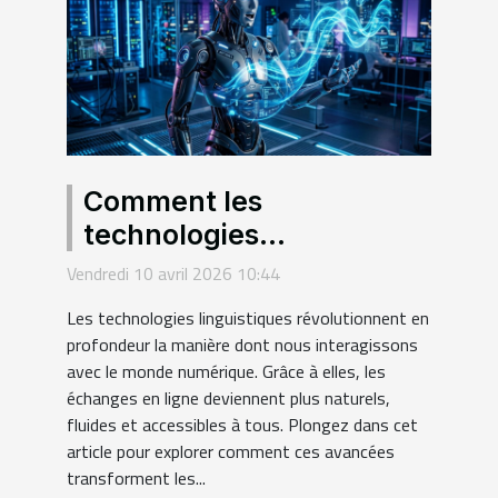
Comment les
technologies
linguistiques
Vendredi 10 avril 2026 10:44
transforment-elles
Les technologies linguistiques révolutionnent en
l'interaction numérique ?
profondeur la manière dont nous interagissons
avec le monde numérique. Grâce à elles, les
échanges en ligne deviennent plus naturels,
fluides et accessibles à tous. Plongez dans cet
article pour explorer comment ces avancées
transforment les...