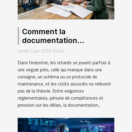
Comment la
documentation
technique façonne la
Lundi 1 juin 2026 09:44
réussite des projets
Dans l’industrie, les retards se jouent parfois à
industriels
une virgule près, celle qui manque dans une
consigne, un schéma ou un protocole de
maintenance, et les coûts associés ne relèvent
pas de la théorie. Entre exigences
réglementaires, pénurie de compétences et
pression sur les délais, la documentation...