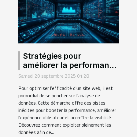
Stratégies pour
améliorer la performance
de votre site grâce à
Samedi 20 septembre 2025 01:28
l'analyse de données
Pour optimiser l'efficacité d'un site web, il est
primordial de se pencher sur l'analyse de
données. Cette démarche offre des pistes
inédites pour booster la performance, améliorer
l'expérience utilisateur et accroître la visibilité.
Découvrez comment exploiter pleinement les
données afin de...