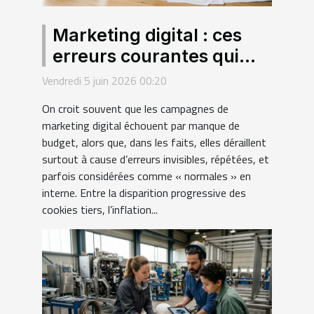
Marketing digital : ces
erreurs courantes qui
sabotent vos campagnes
Vendredi 5 juin 2026 00:20
sans que vous le sachiez
On croit souvent que les campagnes de
marketing digital échouent par manque de
budget, alors que, dans les faits, elles déraillent
surtout à cause d’erreurs invisibles, répétées, et
parfois considérées comme « normales » en
interne. Entre la disparition progressive des
cookies tiers, l’inflation...