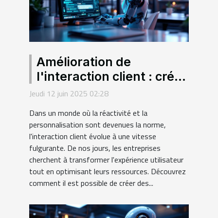
Amélioration de
l'interaction client : créer
des chatbots intelligents
Jeudi 12 juin 2025 02:28
sans programmer
Dans un monde où la réactivité et la
personnalisation sont devenues la norme,
l'interaction client évolue à une vitesse
fulgurante. De nos jours, les entreprises
cherchent à transformer l'expérience utilisateur
tout en optimisant leurs ressources. Découvrez
comment il est possible de créer des...