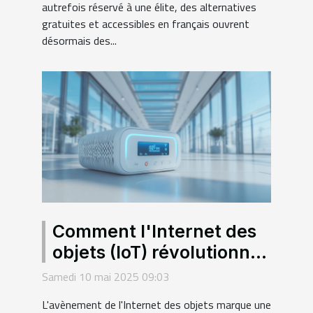
autrefois réservé à une élite, des alternatives
gratuites et accessibles en français ouvrent
désormais des...
Comment l'Internet des
objets (IoT) révolutionne
le secteur de la santé en
Samedi 10 mai 2025 09:03
France
L'avènement de l'Internet des objets marque une