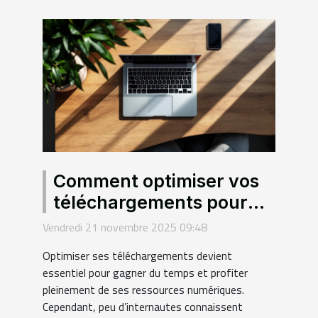
Comment optimiser vos
téléchargements pour
une efficacité maximale ?
Vendredi 21 novembre 2025 09:48
Optimiser ses téléchargements devient
essentiel pour gagner du temps et profiter
pleinement de ses ressources numériques.
Cependant, peu d’internautes connaissent