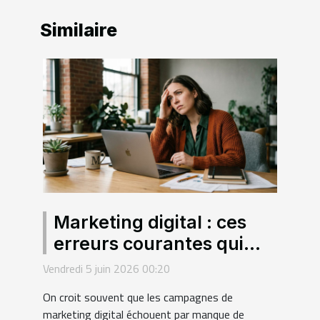
Similaire
Marketing digital : ces
erreurs courantes qui
sabotent vos campagnes
Vendredi 5 juin 2026 00:20
sans que vous le sachiez
On croit souvent que les campagnes de
marketing digital échouent par manque de