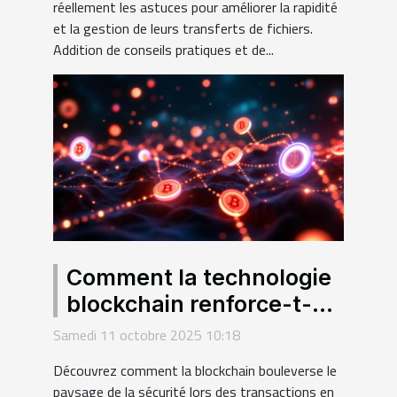
réellement les astuces pour améliorer la rapidité
et la gestion de leurs transferts de fichiers.
Addition de conseils pratiques et de...
Comment la technologie
blockchain renforce-t-
elle la sécurité des
Samedi 11 octobre 2025 10:18
transactions en ligne ?
Découvrez comment la blockchain bouleverse le
paysage de la sécurité lors des transactions en