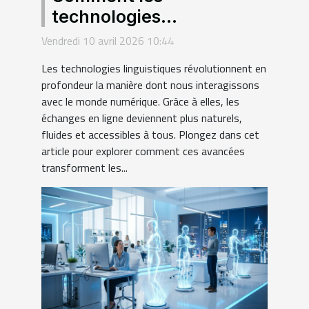
technologies
linguistiques
Vendredi 10 avril 2026 10:44
transforment-elles
Les technologies linguistiques révolutionnent en
l'interaction numérique ?
profondeur la manière dont nous interagissons
avec le monde numérique. Grâce à elles, les
échanges en ligne deviennent plus naturels,
fluides et accessibles à tous. Plongez dans cet
article pour explorer comment ces avancées
transforment les...