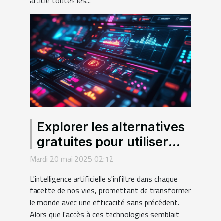
article toutes les...
Explorer les alternatives
gratuites pour utiliser
l'intelligence artificielle
Mardi 20 mai 2025 02:12
en français
L'intelligence artificielle s'infiltre dans chaque
facette de nos vies, promettant de transformer
le monde avec une efficacité sans précédent.
Alors que l'accès à ces technologies semblait