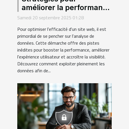
améliorer la performance
de votre site grâce à
Samedi 20 septembre 2025 01:28
l'analyse de données
Pour optimiser l'efficacité d'un site web, il est
primordial de se pencher sur l'analyse de
données. Cette démarche offre des pistes
inédites pour booster la performance, améliorer
l'expérience utilisateur et accroître la visibilité.
Découvrez comment exploiter pleinement les
données afin de...