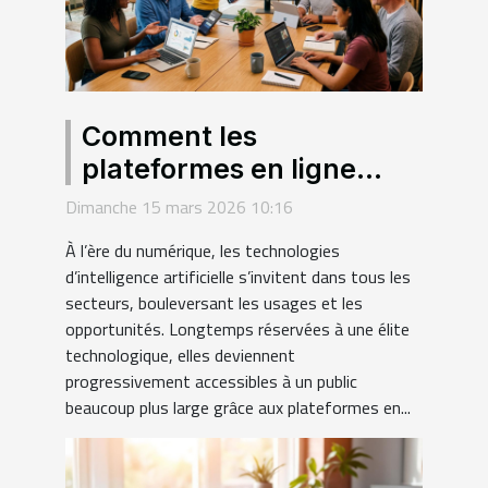
Comment les
plateformes en ligne
démocratisent-elles
Dimanche 15 mars 2026 10:16
l'accès aux technologies
À l’ère du numérique, les technologies
d'IA ?
d’intelligence artificielle s’invitent dans tous les
secteurs, bouleversant les usages et les
opportunités. Longtemps réservées à une élite
technologique, elles deviennent
progressivement accessibles à un public
beaucoup plus large grâce aux plateformes en...