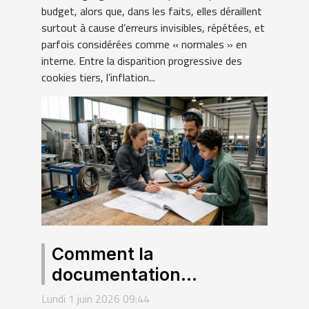
budget, alors que, dans les faits, elles déraillent
surtout à cause d’erreurs invisibles, répétées, et
parfois considérées comme « normales » en
interne. Entre la disparition progressive des
cookies tiers, l’inflation...
Comment la
documentation
technique façonne la
Lundi 1 juin 2026 09:44