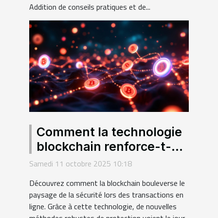
Addition de conseils pratiques et de...
Comment la technologie
blockchain renforce-t-
elle la sécurité des
Samedi 11 octobre 2025 10:18
transactions en ligne ?
Découvrez comment la blockchain bouleverse le
paysage de la sécurité lors des transactions en
ligne. Grâce à cette technologie, de nouvelles
méthodes robustes de protection voient le jour,