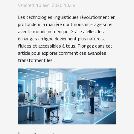
linguistiques
Vendredi 10 avril 2026 10:44
transforment-elles
Les technologies linguistiques révolutionnent en
l'interaction numérique ?
profondeur la manière dont nous interagissons
avec le monde numérique. Grâce à elles, les
échanges en ligne deviennent plus naturels,
fluides et accessibles à tous. Plongez dans cet
article pour explorer comment ces avancées
transforment les...