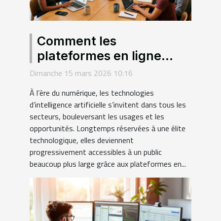
Comment les
plateformes en ligne
démocratisent-elles
Dimanche 15 mars 2026 10:16
l'accès aux technologies
À l’ère du numérique, les technologies
d'IA ?
d’intelligence artificielle s’invitent dans tous les
secteurs, bouleversant les usages et les
opportunités. Longtemps réservées à une élite
technologique, elles deviennent
progressivement accessibles à un public
beaucoup plus large grâce aux plateformes en...