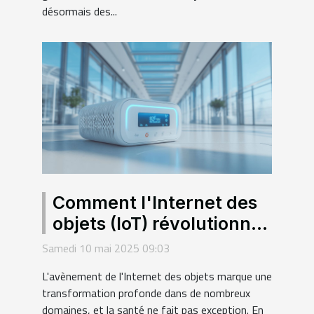
désormais des...
Comment l'Internet des
objets (IoT) révolutionne
le secteur de la santé en
Samedi 10 mai 2025 09:03
France
L'avènement de l'Internet des objets marque une
transformation profonde dans de nombreux
domaines, et la santé ne fait pas exception. En