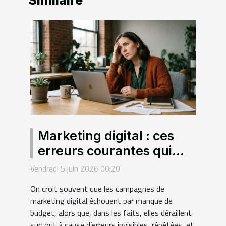
Similaire
Marketing digital : ces
erreurs courantes qui
sabotent vos campagnes
Vendredi 5 juin 2026 00:20
sans que vous le sachiez
On croit souvent que les campagnes de
marketing digital échouent par manque de
budget, alors que, dans les faits, elles déraillent
surtout à cause d’erreurs invisibles, répétées, et