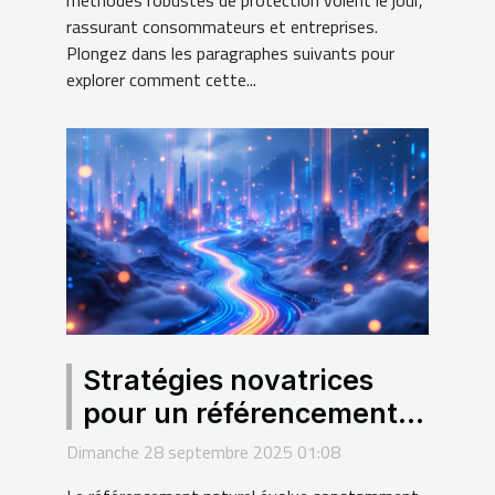
rassurant consommateurs et entreprises.
Plongez dans les paragraphes suivants pour
explorer comment cette...
Stratégies novatrices
pour un référencement
durable : au-delà des
Dimanche 28 septembre 2025 01:08
bases