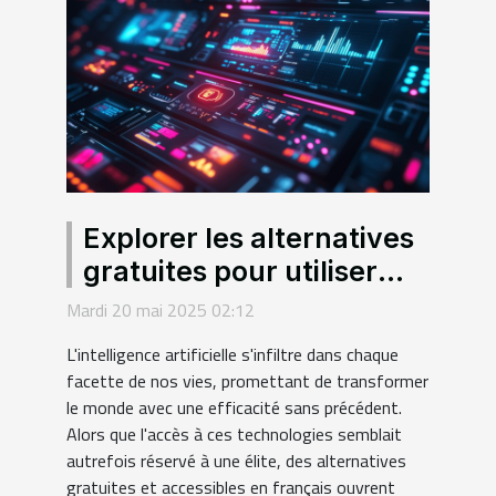
Explorer les alternatives
gratuites pour utiliser
l'intelligence artificielle
Mardi 20 mai 2025 02:12
en français
L'intelligence artificielle s'infiltre dans chaque
facette de nos vies, promettant de transformer
le monde avec une efficacité sans précédent.
Alors que l'accès à ces technologies semblait
autrefois réservé à une élite, des alternatives
gratuites et accessibles en français ouvrent