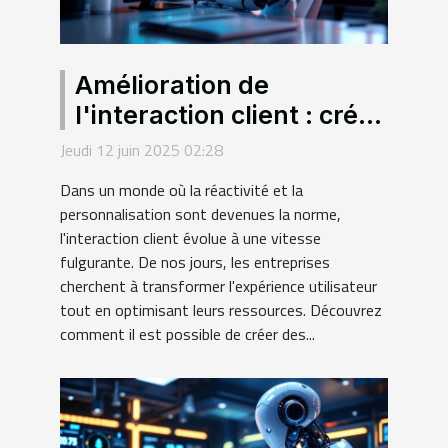
Amélioration de
l'interaction client : créer
des chatbots intelligents
Jeudi 12 juin 2025 02:28
sans programmer
Dans un monde où la réactivité et la
personnalisation sont devenues la norme,
l'interaction client évolue à une vitesse
fulgurante. De nos jours, les entreprises
cherchent à transformer l'expérience utilisateur
tout en optimisant leurs ressources. Découvrez
comment il est possible de créer des...