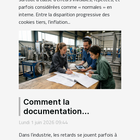
parfois considérées comme « normales » en
interne. Entre la disparition progressive des
cookies tiers, l’inflation...
Comment la
documentation
technique façonne la
Lundi 1 juin 2026 09:44
réussite des projets
Dans l’industrie, les retards se jouent parfois à
industriels