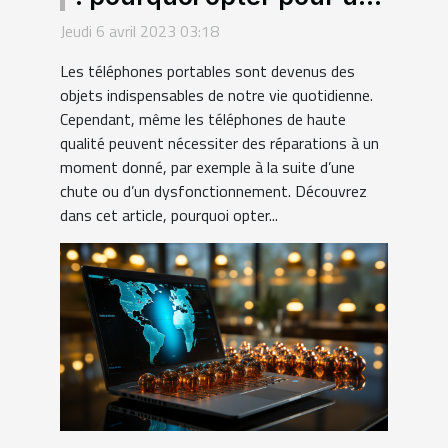
grossiste en pièce
Jeudi 6 avril 2023 03:18
détachée de smartphone
Les téléphones portables sont devenus des
?
objets indispensables de notre vie quotidienne.
Cependant, même les téléphones de haute
qualité peuvent nécessiter des réparations à un
moment donné, par exemple à la suite d’une
chute ou d’un dysfonctionnement. Découvrez
dans cet article, pourquoi opter...