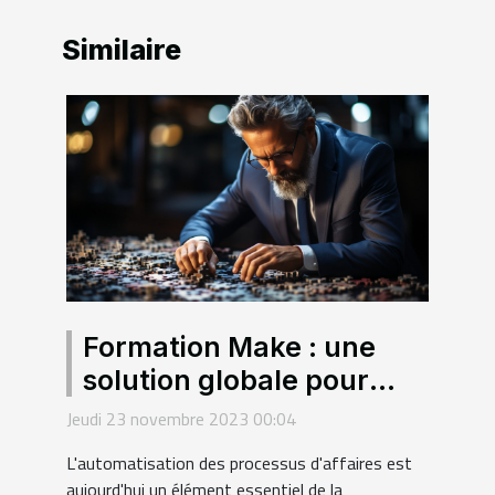
Similaire
Formation Make : une
solution globale pour
l'automatisation des
Jeudi 23 novembre 2023 00:04
processus d'affaires
L'automatisation des processus d'affaires est
aujourd'hui un élément essentiel de la