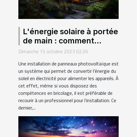
L'énergie solaire à portée
de main : comment
choisir le meilleur
Dimanche 15 octobre 2023 02:26
installateur de panneaux
Une installation de panneaux photovoltaïque est
photovoltaïques ?
un système qui permet de convertir l’énergie du
soleil en électricité pour alimenter les appareils. À
cet effet, même si vous disposez des
compétences en bricolage, il est préférable de
recourir à un professionnel pour l’installation. Ce
dernier,...