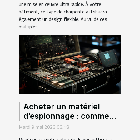
une mise en œuvre ultra rapide. À votre
bâtiment, ce type de charpente attribuera
également un design flexible. Au vu de ces
multiples...
Acheter un matériel
d’espionnage : comment
faire le bon choix d’un
Mardi 9 mai 2023 03:18
équipement de
Pour une sécurité optimale de vos édifices, il