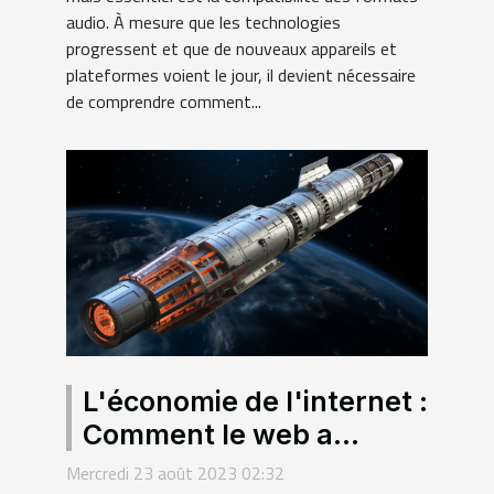
audio. À mesure que les technologies
progressent et que de nouveaux appareils et
plateformes voient le jour, il devient nécessaire
de comprendre comment...
L'économie de l'internet :
Comment le web a
changé le monde des
Mercredi 23 août 2023 02:32