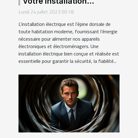
votre installation
électrique sera bien faite
Lundi 24 juillet 2023 00:18
?
L’installation électrique est l’épine dorsale de
toute habitation moderne, fournissant l’énergie
nécessaire pour alimenter nos appareils
électroniques et électroménagers. Une
installation électrique bien conçue et réalisée est
essentielle pour garantir la sécurité, la fiabilité...