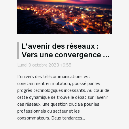
L'avenir des réseaux :
Vers une convergence de
la fibre et du sans fil ?
Lundi 9 octobre 2023 19:55
L’univers des télécommunications est
constamment en mutation, poussé par les
progrès technologiques incessants. Au cœur de
cette dynamique se trouve le débat sur l’avenir
des réseaux, une question cruciale pour les
professionnels du secteur et les
consommateurs. Deux tendances...