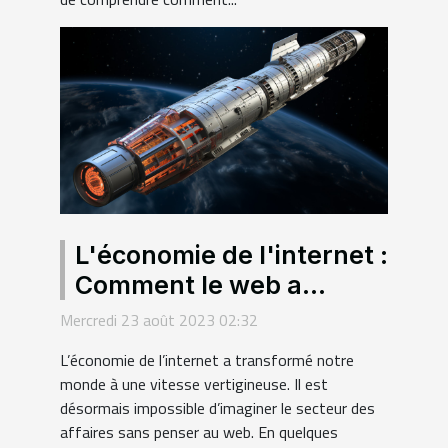
L'économie de l'internet :
Comment le web a
changé le monde des
Mercredi 23 août 2023 02:32
affaires
L’économie de l’internet a transformé notre
monde à une vitesse vertigineuse. Il est
désormais impossible d’imaginer le secteur des
affaires sans penser au web. En quelques