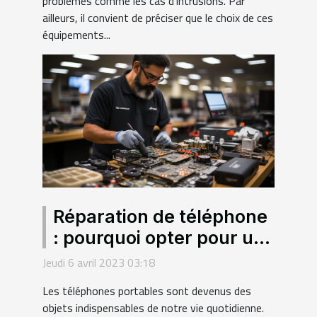
problèmes comme les cas d’intrusions. Par
ailleurs, il convient de préciser que le choix de ces
équipements...
Réparation de téléphone
: pourquoi opter pour un
grossiste en pièce
Jeudi 6 avril 2023 03:18
détachée de smartphone
Les téléphones portables sont devenus des
?
objets indispensables de notre vie quotidienne.