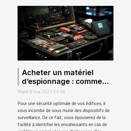
Acheter un matériel
d’espionnage : comment
faire le bon choix d’un
Mardi 9 mai 2023 03:18
équipement de
Pour une sécurité optimale de vos édifices, il
surveillance ?
vous incombe de vous munir des dispositifs de
surveillance. De ce fait, vous épouserez de la
facilité à identifier les envahissants en cas de