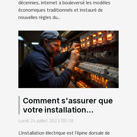
décennies, internet a bouleversé les modèles
économiques traditionnels et instauré de
nouvelles règles du...
Comment s'assurer que
votre installation
électrique sera bien faite
Lundi 24 juillet 2023 00:18
?
L’installation électrique est l’épine dorsale de