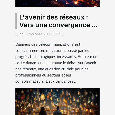
L'avenir des réseaux :
Vers une convergence de
la fibre et du sans fil ?
Lundi 9 octobre 2023 19:55
L’univers des télécommunications est
constamment en mutation, poussé par les
progrès technologiques incessants. Au cœur de
cette dynamique se trouve le débat sur l’avenir
des réseaux, une question cruciale pour les
professionnels du secteur et les
consommateurs. Deux tendances...