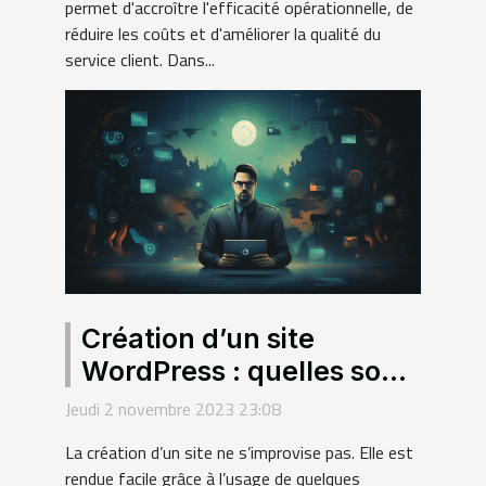
permet d'accroître l'efficacité opérationnelle, de
réduire les coûts et d'améliorer la qualité du
service client. Dans...
Création d’un site
WordPress : quelles sont
les dispositions à
Jeudi 2 novembre 2023 23:08
prendre pour se
La création d’un site ne s’improvise pas. Elle est
conformer au RGPD ?
rendue facile grâce à l’usage de quelques