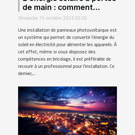
de main : comment
choisir le meilleur
Dimanche 15 octobre 2023 02:26
installateur de panneaux
Une installation de panneaux photovoltaïque est
photovoltaïques ?
un système qui permet de convertir l’énergie du
soleil en électricité pour alimenter les appareils. À
cet effet, même si vous disposez des
compétences en bricolage, il est préférable de
recourir à un professionnel pour l’installation. Ce
dernier,...